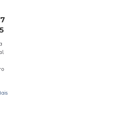
27
5
a
al
ro
ais